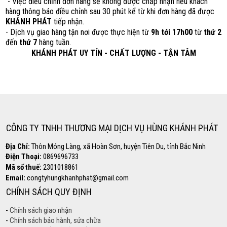
- Việc điều chỉnh đơn hàng sẽ không được chấp nhận nếu khách
hàng thông báo điều chỉnh sau 30 phút kể từ khi đơn hàng đã được
KHÁNH PHÁT
tiếp nhận.
- Dịch vụ giao hàng tận nơi được thực hiện từ
9h tới 17h00
từ
thứ 2
đến
thứ 7
hàng tuần.
KHÁNH PHÁT UY TÍN - CHẤT LƯỢNG - TẬN TÂM
Hotline
0869.696.733
CÔNG TY TNHH THƯƠNG MẠI DỊCH VỤ HÙNG KHÁNH PHÁT
Địa Chỉ:
Thôn Móng Làng, xã Hoàn Sơn, huyện Tiên Du, tỉnh Bắc Ninh
Điện Thoại:
0869696733
Mã số thuế:
2301018861
Email:
congtyhungkhanhphat@gmail.com
CHÍNH SÁCH QUY ĐỊNH
-
Chính sách giao nhận
-
Chính sách bảo hành, sửa chữa