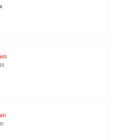
0A
05
01