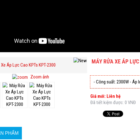
MÁY RỬA XE ÁP LỰC
Zoom ảnh
- Công suất: 2300W - Áp lự
Giá mới: Liên hệ
Đã tiết kiệm được: 0 VNĐ
ẢN PHẨM