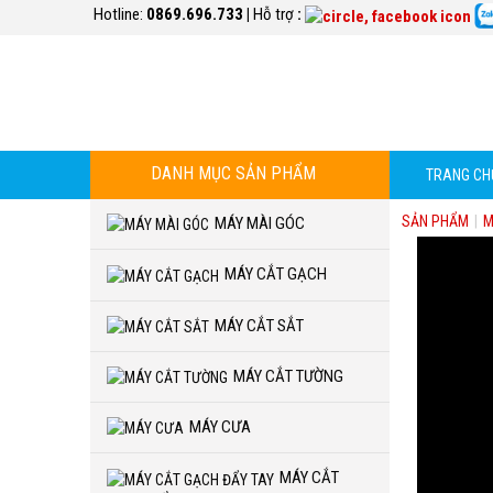
Hotline:
0869.696.733
|
Hỗ trợ
:
DANH MỤC SẢN PHẨM
TRANG CH
SẢN PHẨM
|
M
MÁY MÀI GÓC
MÁY CẮT GẠCH
MÁY CẮT SẮT
MÁY CẮT TƯỜNG
MÁY CƯA
MÁY CẮT