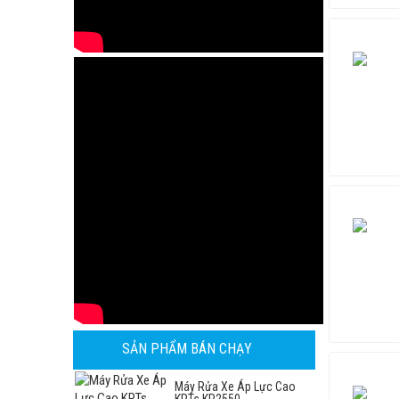
SẢN PHẨM BÁN CHẠY
Máy Rửa Xe Áp Lực Cao
KPTs KP2550