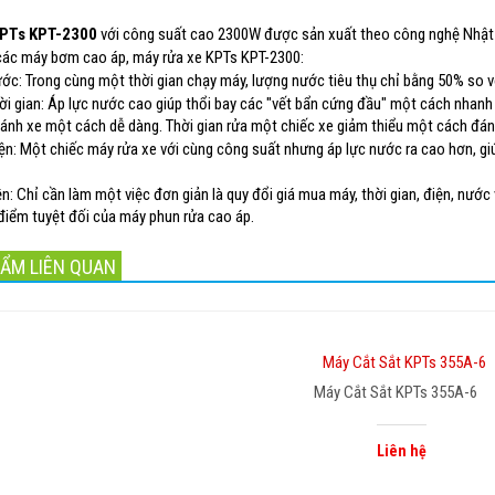
KPTs KPT-2300
với công suất cao 2300W được sản xuất theo công nghệ Nhật Bản
các máy bơm cao áp, máy rửa xe KPTs KPT-2300:
ước: Trong cùng một thời gian chạy máy, lượng nước tiêu thụ chỉ bằng 50% so
hời gian: Áp lực nước cao giúp thổi bay các "vết bẩn cứng đầu" một cách nhanh 
ánh xe một cách dễ dàng. Thời gian rửa một chiếc xe giảm thiểu một cách đáng
iện: Một chiếc máy rửa xe với cùng công suất nhưng áp lực nước ra cao hơn, gi
ền: Chỉ cần làm một việc đơn giản là quy đổi giá mua máy, thời gian, điện, nướ
điểm tuyệt đối của máy phun rửa cao áp.
ẨM LIÊN QUAN
Máy Cắt Sắt KPTs 355A-6
Liên hệ