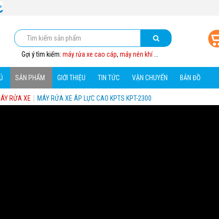
Gợi ý tìm kiếm:
máy rửa xe cao cáp
,
máy nén khí
...
Ủ
SẢN PHẨM
GIỚI THIỆU
TIN TỨC
VẬN CHUYỂN
BẢN ĐỒ
ÁY RỬA XE
|
MÁY RỬA XE ÁP LỰC CAO KPTS KPT-2300