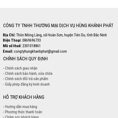
0869.696.733
CÔNG TY TNHH THƯƠNG MẠI DỊCH VỤ HÙNG KHÁNH PHÁT
Địa Chỉ:
Thôn Móng Làng, xã Hoàn Sơn, huyện Tiên Du, tỉnh Bắc Ninh
Điện Thoại:
0869696733
Mã số thuế:
2301018861
Email:
congtyhungkhanhphat@gmail.com
CHÍNH SÁCH QUY ĐỊNH
-
Chính sách giao nhận
-
Chính sách bảo hành, sửa chữa
-
Chính sách đổi trả sản phẩm
- Giấy phép đăng ký kinh doanh
HỖ TRỢ KHÁCH HÀNG
-
Hướng dẫn mua hàng
-
Phương thức thanh toán
-
Chăm sóc khách hàng