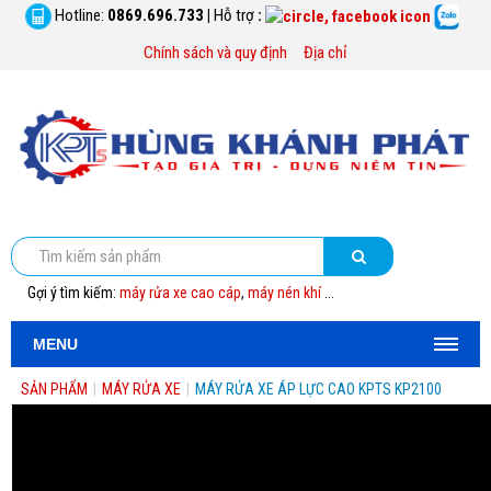
Hotline:
0869.696.733
|
Hỗ trợ
:
Chính sách và quy định
Địa chỉ
Gợi ý tìm kiếm:
máy rửa xe cao cáp
,
máy nén khí
...
MENU
SẢN PHẨM
|
MÁY RỬA XE
|
MÁY RỬA XE ÁP LỰC CAO KPTS KP2100