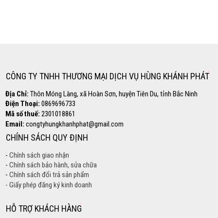
Copyright www.webdesigner-profi.de
Hotline
0869.696.733
CÔNG TY TNHH THƯƠNG MẠI DỊCH VỤ HÙNG KHÁNH PHÁT
Địa Chỉ:
Thôn Móng Làng, xã Hoàn Sơn, huyện Tiên Du, tỉnh Bắc Ninh
Điện Thoại:
0869696733
Mã số thuế:
2301018861
Email:
congtyhungkhanhphat@gmail.com
CHÍNH SÁCH QUY ĐỊNH
-
Chính sách giao nhận
-
Chính sách bảo hành, sửa chữa
-
Chính sách đổi trả sản phẩm
- Giấy phép đăng ký kinh doanh
HỖ TRỢ KHÁCH HÀNG