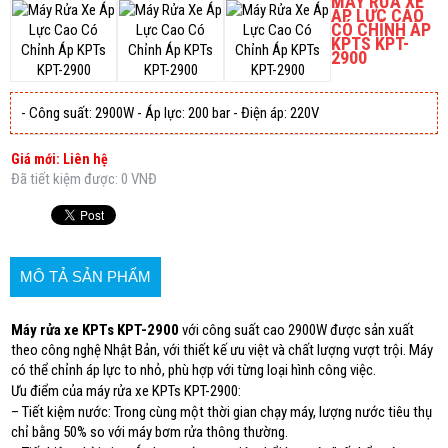
MÁY RỬA XE
ÁP LỰC CAO
CÓ CHỈNH ÁP
KPTS KPT-
2900
- Công suất: 2900W - Áp lực: 200 bar - Điện áp: 220V
Giá mới: Liên hệ
Đã tiết kiệm được: 0 VNĐ
MÔ TẢ SẢN PHẨM
Máy rửa xe KPTs KPT-2900
với công suất cao 2900W được sản xuất
theo công nghệ Nhật Bản, với thiết kế ưu việt và chất lượng vượt trội. Máy
có thể chỉnh áp lực to nhỏ, phù hợp với từng loại hình công việc.
Ưu điểm của máy rửa xe KPTs KPT-2900:
– Tiết kiệm nước: Trong cùng một thời gian chạy máy, lượng nước tiêu thụ
chỉ bằng 50% so với máy bơm rửa thông thường.