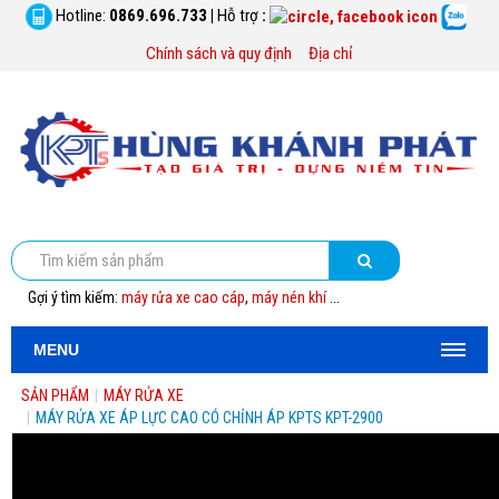
Hotline:
0869.696.733
|
Hỗ trợ
:
Chính sách và quy định
Địa chỉ
Gợi ý tìm kiếm:
máy rửa xe cao cáp
,
máy nén khí
...
MENU
SẢN PHẨM
|
MÁY RỬA XE
|
MÁY RỬA XE ÁP LỰC CAO CÓ CHỈNH ÁP KPTS KPT-2900