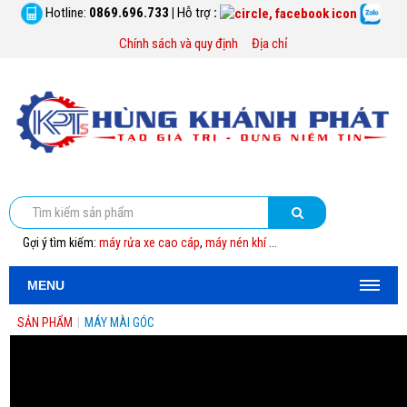
Hotline:
0869.696.733
|
Hỗ trợ
:
Chính sách và quy định
Địa chỉ
Gợi ý tìm kiếm:
máy rửa xe cao cáp
,
máy nén khí
...
MENU
SẢN PHẨM
|
MÁY MÀI GÓC