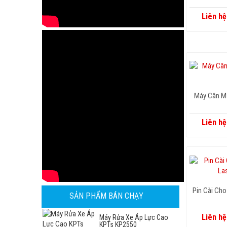
Liên hệ
Máy Cân Mự
Liên hệ
Pin Cài Ch
SẢN PHẨM BÁN CHẠY
Liên hệ
Máy Rửa Xe Áp Lực Cao
KPTs KP2550