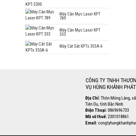
Máy Cân Mực Laser KPT
789
Máy Cân Mực Laser KPT
333
Máy Cắt Sắt KPTs 355A-6
Hotline
0869.696.733
CÔNG TY TNHH THƯƠN
VỤ HÙNG KHÁNH PHÁT
Địa Chỉ:
Thôn Móng Làng, xã
Tiên Du, tỉnh Bắc Ninh
Điện Thoại:
0869696733
Mã số thuế:
2301018861
Email:
congtyhungkhanhpha