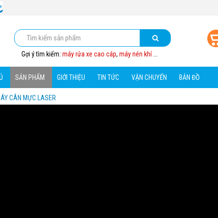
Gợi ý tìm kiếm:
máy rửa xe cao cáp
,
máy nén khí
...
Ủ
SẢN PHẨM
GIỚI THIỆU
TIN TỨC
VẬN CHUYỂN
BẢN ĐỒ
ÁY CÂN MỰC LASER