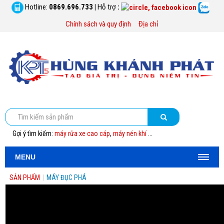
Hotline:
0869.696.733
|
Hỗ trợ
:
Chính sách và quy định
Địa chỉ
Gợi ý tìm kiếm:
máy rửa xe cao cáp
,
máy nén khí
...
MENU
SẢN PHẨM
|
MÁY ĐỤC PHÁ