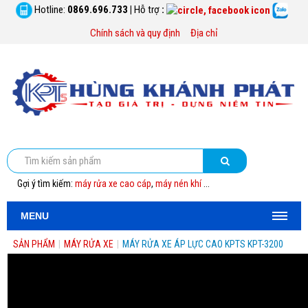
Hotline:
0869.696.733
|
Hỗ trợ
:
Chính sách và quy định
Địa chỉ
Gợi ý tìm kiếm:
máy rửa xe cao cáp
,
máy nén khí
...
MENU
SẢN PHẨM
|
MÁY RỬA XE
|
MÁY RỬA XE ÁP LỰC CAO KPTS KPT-3200