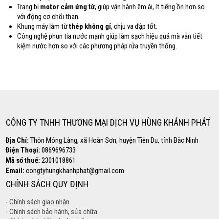
Trang bị
motor cảm ứng từ
, giúp vận hành êm ái, ít tiếng ồn hơn so
với động cơ chổi than.
Khung máy làm từ
thép không gỉ
, chịu va đập tốt.
Công nghệ phun tia nước mạnh giúp làm sạch hiệu quả mà vẫn tiết
kiệm nước hơn so với các phương pháp rửa truyền thống.
Copyright www.webdesigner-profi.de
Hotline
0869.696.733
CÔNG TY TNHH THƯƠNG MẠI DỊCH VỤ HÙNG KHÁNH PHÁT
Địa Chỉ:
Thôn Móng Làng, xã Hoàn Sơn, huyện Tiên Du, tỉnh Bắc Ninh
Điện Thoại:
0869696733
Mã số thuế:
2301018861
Email:
congtyhungkhanhphat@gmail.com
CHÍNH SÁCH QUY ĐỊNH
-
Chính sách giao nhận
-
Chính sách bảo hành, sửa chữa