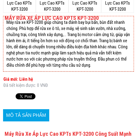
MÁY RỬA XE ÁP LỰC CAO KPTS KPT-3200
Máy rửa xe KPT-3200 giúp chúng ta đánh bay bụi bẩn, bùn đất nhanh
chóng. Phù hợp để rửa xe ô tô, xe máy, vệ sinh sân vườn, nhà xưởng,
chuồng trại, công trình xây dựng,… Trang bị motor cảm ứng từ, giúp vận
hành êm ái, ít tiếng ồn hơn so với động cơ chổi than. Trang bị bánh xe
lớn, dễ dàng di chuyển trong nhiều điều kiện địa hình khác nhau. Công
nghệ phun tia nước mạnh giúp làm sạch hiệu quả mà vẫn tiết kiệm
nước hơn so với các phương pháp rửa truyền thống. Đầu phun có thể
điều chỉnh để phù hợp với từng nhu cầu sử dụng.
Giá mới: Liên hệ
Đã tiết kiệm được: 0 VNĐ
MÔ TẢ SẢN PHẨM
Máy Rửa Xe Áp Lực Cao KPTs KPT-3200 Công Suất Mạnh