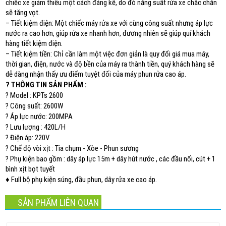
chiếc xe giảm thiểu một cách đáng kể, do đó năng suất rửa xe chắc chắn
sẽ tăng vọt.
– Tiết kiệm điện: Một chiếc máy rửa xe với cùng công suất nhưng áp lực
nước ra cao hơn, giúp rửa xe nhanh hơn, đương nhiên sẽ giúp quí khách
hàng tiết kiệm điện.
– Tiết kiệm tiền: Chỉ cần làm một việc đơn giản là quy đổi giá mua máy,
thời gian, điện, nước và độ bền của máy ra thành tiền, quý khách hàng sẽ
dễ dàng nhận thấy ưu điểm tuyệt đối của máy phun rửa cao áp.
?
THÔNG TIN SẢN PHẨM : ️
?️ Model : KPTs 2600 ️
?️ Công suất: 2600W
?️ Áp lực nước: 200MPA ️
?️ Lưu lượng : 420L/H ️
?️ Điện áp: 220V ️
?️ Chế độ vòi xịt : Tia chụm - Xòe - Phun sương ️
?️ Phụ kiện bao gồm : dây áp lực 15m + dây hút nước , các đầu nối, cút + 1
bình xịt bọt tuyết
♦️ Full bộ phụ kiện súng, đầu phun, dây rửa xe cao áp.
SẢN PHẨM LIÊN QUAN