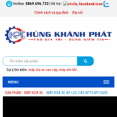
Hotline:
0869.696.733
|
Hỗ trợ
:
Chính sách và quy định
Địa chỉ
Gợi ý tìm kiếm:
máy rửa xe cao cáp
,
máy nén khí
...
MENU
SẢN PHẨM
|
MÁY RỬA XE
|
MÁY RỬA XE ÁP LỰC CAO KPTS KPT-2600