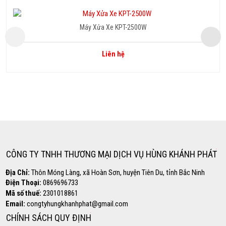
Máy Xửa Xe KPT-2500W
Liên hệ
Copyright www.webdesigner-profi.de
Hotline
0869.696.733
CÔNG TY TNHH THƯƠNG MẠI DỊCH VỤ HÙNG KHÁNH PHÁT
Địa Chỉ:
Thôn Móng Làng, xã Hoàn Sơn, huyện Tiên Du, tỉnh Bắc Ninh
Điện Thoại:
0869696733
Mã số thuế:
2301018861
Email:
congtyhungkhanhphat@gmail.com
CHÍNH SÁCH QUY ĐỊNH