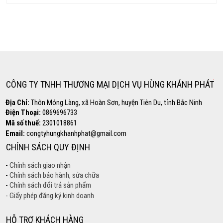
Copyright www.webdesigner-profi.de
Hotline
0869.696.733
CÔNG TY TNHH THƯƠNG MẠI DỊCH VỤ HÙNG KHÁNH PHÁT
Địa Chỉ:
Thôn Móng Làng, xã Hoàn Sơn, huyện Tiên Du, tỉnh Bắc Ninh
Điện Thoại:
0869696733
Mã số thuế:
2301018861
Email:
congtyhungkhanhphat@gmail.com
CHÍNH SÁCH QUY ĐỊNH
-
Chính sách giao nhận
-
Chính sách bảo hành, sửa chữa
-
Chính sách đổi trả sản phẩm
- Giấy phép đăng ký kinh doanh
HỖ TRỢ KHÁCH HÀNG