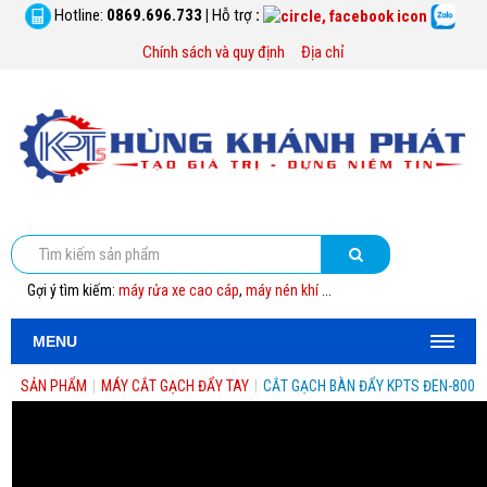
Hotline:
0869.696.733
|
Hỗ trợ
:
Chính sách và quy định
Địa chỉ
Gợi ý tìm kiếm:
máy rửa xe cao cáp
,
máy nén khí
...
MENU
SẢN PHẨM
|
MÁY CẮT GẠCH ĐẨY TAY
|
CẮT GẠCH BÀN ĐẨY KPTS ĐEN-800