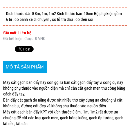
Kích thước dài: 0.8m, 1m, 1m2 Kích thước bàn: 10cm Bộ phụ kiện gồm
6 bi , có bánh xe di chuyển , có lỗ tra dầu , có đèn soi
Giá mới: Liên hệ
Đã tiết kiệm được: 0 VNĐ
MÔ TẢ SẢN PHẨM
Máy cắt gạch bàn đẩy hay còn gọi là bàn cắt gạch đẩy tay vì công cụ này
không phụ thuộc vào nguồn điện mà chỉ cần cắt gạch men thủ công bằng
cách đẩy tay.
Bàn đẩy cắt gạch đa năng được rất nhiều thợ xây dựng ưa chuộng vì cắt
không bụi, đường cắt đẹp và không phụ thuộc vào nguồn điện.
Máy cắt gạch bàn đẩy KPT với kích thước 0.8m , 1m, 1m2 rất được ưa
chuộng để cắt các loại gạch men, gạch bóng kiếng, gạch ốp tường, gạch
lát nền, lát sàn…