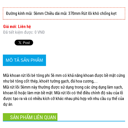
Đường kính mũi: 56mm Chiều dài mũi: 370mm Rút lõi khô chống kẹt
Giá mới: Liên hệ
Đã tiết kiệm được: 0 VNĐ
MÔ TẢ SẢN PHẨM
Mũi khoan rút lõi bê tông phi 56 mm có khả năng khoan được bề mặt cứng
như bê tông cốt thép, khoét tường gạch, đá hoa cương,….
Mũi rút lõi 56mm này thường được sử dụng trong các ứng dụng làm sạch,
khoan lỗ hoặc làm mịn bề mặt. Mũi rút lõi có thể điều chỉnh độ sâu của lỗ
được tạo ra và có nhiều kích cỡ khác nhau phù hợp với nhu cầu cụ thể của
dự án.
SẢN PHẨM LIÊN QUAN