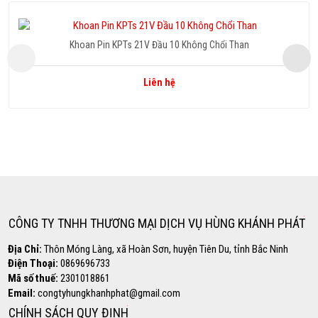
Khoan Pin KPTs 21V Đầu 10 Không Chổi Than
Liên hệ
Copyright www.webdesigner-profi.de
Hotline
0869.696.733
CÔNG TY TNHH THƯƠNG MẠI DỊCH VỤ HÙNG KHÁNH PHÁT
Địa Chỉ:
Thôn Móng Làng, xã Hoàn Sơn, huyện Tiên Du, tỉnh Bắc Ninh
Điện Thoại:
0869696733
Mã số thuế:
2301018861
Email:
congtyhungkhanhphat@gmail.com
CHÍNH SÁCH QUY ĐỊNH