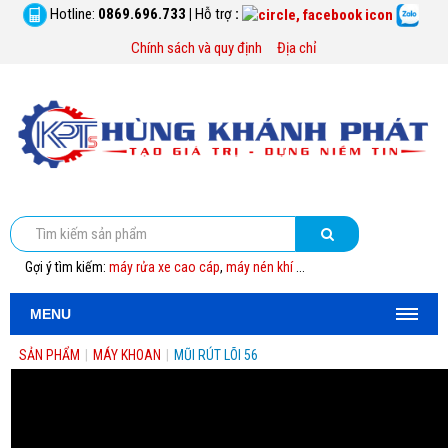
Hotline:
0869.696.733
|
Hỗ trợ
:
Chính sách và quy định
Địa chỉ
Gợi ý tìm kiếm:
máy rửa xe cao cáp
,
máy nén khí
...
MENU
SẢN PHẨM
|
MÁY KHOAN
|
MŨI RÚT LÕI 56