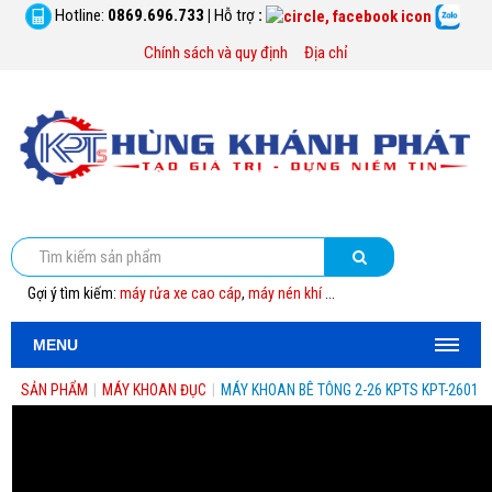
Hotline:
0869.696.733
|
Hỗ trợ
:
Chính sách và quy định
Địa chỉ
Gợi ý tìm kiếm:
máy rửa xe cao cáp
,
máy nén khí
...
MENU
SẢN PHẨM
|
MÁY KHOAN ĐỤC
|
MÁY KHOAN BÊ TÔNG 2-26 KPTS KPT-2601