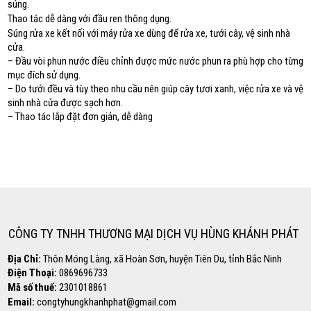
súng.
Thao tác dễ dàng với đầu ren thông dụng.
Súng rửa xe kết nối với máy rửa xe dùng để rửa xe, tưới cây, vệ sinh nhà
cửa.
– Đầu vòi phun nước điều chỉnh được mức nước phun ra phù hợp cho từng
mục đích sử dụng.
– Do tưới đều và tùy theo nhu cầu nên giúp cây tươi xanh, việc rửa xe và vệ
sinh nhà cửa được sạch hơn.
– Thao tác lắp đặt đơn giản, dễ dàng
Copyright www.webdesigner-profi.de
Hotline
0869.696.733
CÔNG TY TNHH THƯƠNG MẠI DỊCH VỤ HÙNG KHÁNH PHÁT
Địa Chỉ:
Thôn Móng Làng, xã Hoàn Sơn, huyện Tiên Du, tỉnh Bắc Ninh
Điện Thoại:
0869696733
Mã số thuế:
2301018861
Email:
congtyhungkhanhphat@gmail.com