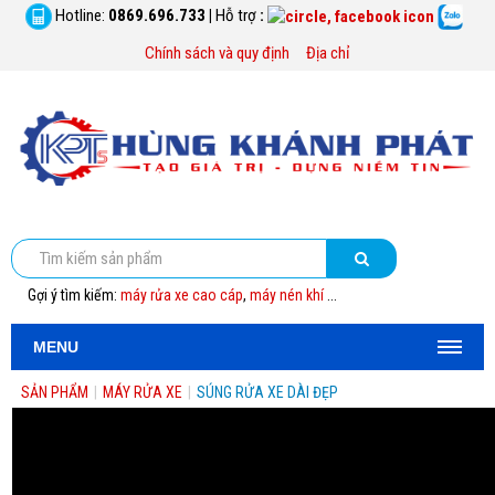
Hotline:
0869.696.733
|
Hỗ trợ
:
Chính sách và quy định
Địa chỉ
Gợi ý tìm kiếm:
máy rửa xe cao cáp
,
máy nén khí
...
MENU
SẢN PHẨM
|
MÁY RỬA XE
|
SÚNG RỬA XE DÀI ĐẸP