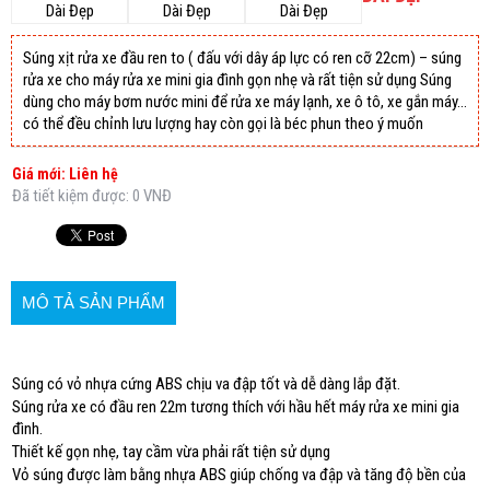
Súng xịt rửa xe đầu ren to ( đấu với dây áp lực có ren cỡ 22cm) – súng
rửa xe cho máy rửa xe mini gia đình gọn nhẹ và rất tiện sử dụng Súng
dùng cho máy bơm nước mini để rửa xe máy lạnh, xe ô tô, xe gắn máy…
có thể đều chỉnh lưu lượng hay còn gọi là béc phun theo ý muốn
Giá mới: Liên hệ
Đã tiết kiệm được: 0 VNĐ
MÔ TẢ SẢN PHẨM
Súng có vỏ nhựa cứng ABS chịu va đập tốt và dễ dàng lắp đặt.
Súng rửa xe có đầu ren 22m tương thích với hầu hết máy rửa xe mini gia
đình.
Thiết kế gọn nhẹ, tay cầm vừa phải rất tiện sử dụng
Vỏ súng được làm bằng nhựa ABS giúp chống va đập và tăng độ bền của