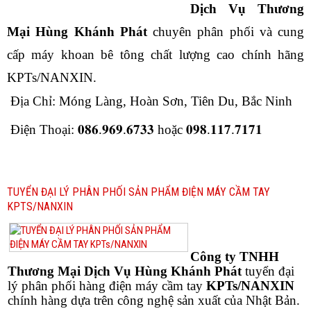
Dịch Vụ Thương
Mại Hùng Khánh Phát
chuyên phân phối và cung
cấp máy khoan bê tông chất lượng cao chính hãng
KPTs/NANXIN.
Địa Chỉ: Móng Làng, Hoàn Sơn, Tiên Du, Bắc Ninh
Điện Thoại: 𝟎𝟖𝟔.𝟗𝟔𝟗.𝟔𝟕𝟑𝟑 hoặc 𝟎𝟗𝟖.𝟏𝟏𝟕.𝟕𝟏𝟕𝟏
TUYỂN ĐẠI LÝ PHÂN PHỐI SẢN PHẨM ĐIỆN MÁY CẦM TAY
KPTS/NANXIN
Công ty TNHH
Thương Mại Dịch Vụ Hùng Khánh Phát
tuyển đại
lý phân phối hàng điện máy cầm tay
KPTs/NANXIN
chính hàng dựa trên công nghệ sản xuất của Nhật Bản.