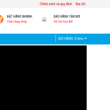
Chính sách và quy định
Địa chỉ
ĐẶT HÀNG NHANH
BẢO HÀNH TẬN NƠI
Chat cùng shop
Hỗ trợ trọn đời
GIỎ HÀNG:
0 item