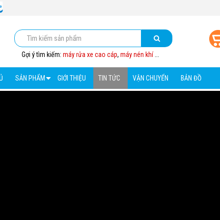
Gợi ý tìm kiếm:
máy rửa xe cao cáp
,
máy nén khí
...
Ủ
SẢN PHẨM
GIỚI THIỆU
TIN TỨC
VẬN CHUYỂN
BẢN ĐỒ