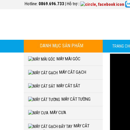
Hotline:
0869.696.733
|
Hỗ trợ
:
DANH MỤC SẢN PHẨM
TRANG CH
MÁY MÀI GÓC
MÁY CẮT GẠCH
MÁY CẮT SẮT
MÁY CẮT TƯỜNG
MÁY CƯA
MÁY CẮT