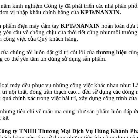
năm kinh nghiệm Công ty đã phát triển các nhà phân phối
 đơn vị nhập khẩu chính hãng của
KPTs/NANXIN.
 phẩm điện máy cầm tay
KPTs/NANXIN
hoàn toàn dựa 
 yêu cầu về chống chịu của thời tiết cũng như môi
trường
h công việc của Quý khách hàng.
ủa chúng tôi luôn đặt giá trị cốt lõi của
thương hiệu
cũn
g có thể yên tâm tin dùng sử dụng sản phẩm.
c loại máy đều phục vụ những công việc khác nhau như: Là
 trí nội thất, đóng trần thạch cao... đều sử dụng các
dòng
 quả chính xác trong việc bài trí, xây dựng công trình củ
hững tiêu chí về mẫu mã cũng như sản phẩm luôn đáp ứn
t kế.
Công ty TNHH Thương Mại Dịch Vụ Hùng Khánh Ph
khách hàng yên tâm sử dụng những
tiện ích công dụng củ