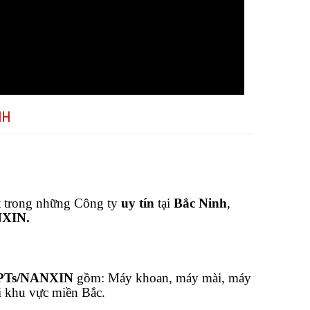
NH
 trong những Công ty
uy tín
tại
Bắc Ninh
,
NXIN.
KPTs/NANXIN
gồm: Máy khoan, máy mài, máy
ại khu vực miền Bắc.