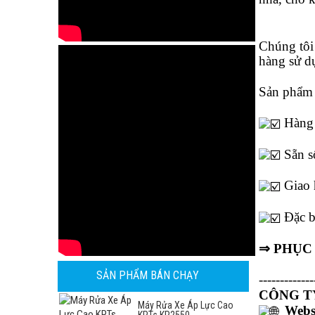
Chúng tôi
hàng sử d
Sản phẩm 
Hàng
Sẵn s
Giao 
Đặc b
⇒ PHỤC
SẢN PHẨM BÁN CHẠY
-------------
CÔNG TY
Máy Rửa Xe Áp Lực Cao
Webs
KPTs KP2550