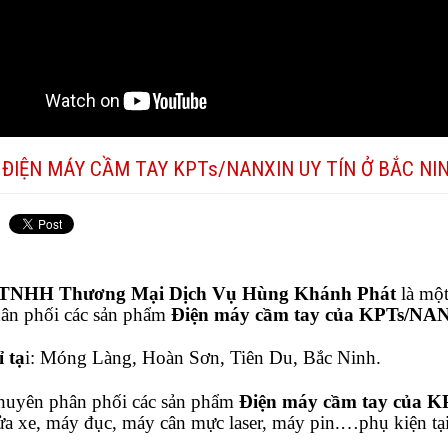
ĐIỆN MÁY CẦM TAY KPTs/NANXIN UY TÍN Ở BẮC NI
 TNHH Thương Mại Dịch Vụ Hùng Khánh Phát
là một
ân phối các sản phẩm
Điện máy cầm tay của KPTs/NA
ỉ tạ
i: Móng Làng, Hoàn Sơn, Tiên Du, Bắc Ninh.
huyên phân phối các sản phẩm
Điện máy cầm tay của 
rửa xe, máy đục, máy cân mực laser, máy pin.…phụ
kiện t