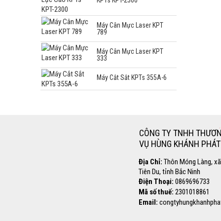
Máy Cân Mực Laser KPT
789
Máy Cân Mực Laser KPT
333
Máy Cắt Sắt KPTs 355A-6
Hotline
0869.696.733
CÔNG TY TNHH THƯƠN
VỤ HÙNG KHÁNH PHÁT
Địa Chỉ:
Thôn Móng Làng, xã
Tiên Du, tỉnh Bắc Ninh
Điện Thoại:
0869696733
Mã số thuế:
2301018861
Email:
congtyhungkhanhpha