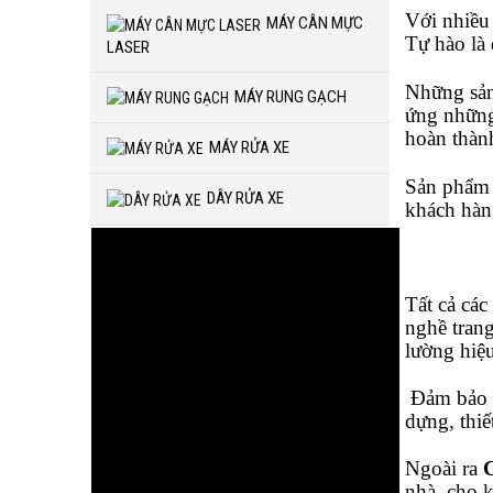
Với nhiều 
MÁY CÂN MỰC
Tự hào là
LASER
Những sản
MÁY RUNG GẠCH
ứng những
hoàn thàn
MÁY RỬA XE
Sản phẩm c
DÂY RỬA XE
khách hàn
Tất cả cá
nghề trang
lường hiệu
Đảm bảo n
dựng, thiế
Ngoài ra
nhà, cho 