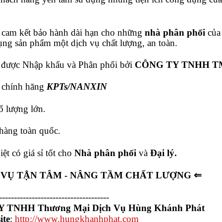
 cam kết bảo hành dài hạn cho những
nhà phân phối
củ
ụng sản phẩm một dịch vụ chất lượng, an toàn.
được Nhập khẩu và Phân phối bởi
CÔNG TY TNHH T
 chính hãng
KPTs/NANXIN
ố lượng lớn.
hàng toàn quốc.
iệt có giá sỉ tốt cho
Nhà phân phối
và
Đại lý.
 VỤ TẬN TÂM - NÂNG TẦM CHẤT LƯỢNG ⇐
-------------------------------------
 TNHH Thương Mại Dịch Vụ Hùng Khánh Phát
ite
:
http://www.hungkhanhphat.com